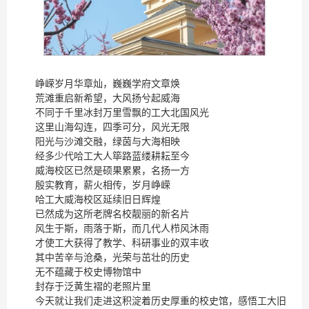
峥嵘岁月华章灿，巍巍学府文章焕
荒滩重启新希望，大风扬兮起威海
不同于千里冰封万里雪飘的工大北国风光
这里山海勾连，四季可分，风光无限
阳光与沙滩交融，绿茵与大海相映
经多少代哈工大人筚路蓝缕耕耘至今
威海校区已然是硕果累累，名扬一方
殷实教育，薪火相传，岁月峥嵘
哈工大威海校区延续旧日辉煌
已然成为这所老牌名校靓丽的新名片
风生于斯，雨落于斯，而几代人栉风沐雨
才使工大获得了教学、科研事业的双丰收
其中苦辛与沧桑，光荣与茁壮的历史
无不蕴藏于校史博物馆中
封存于泛黄生褶的老照片里
今天就让我们走进这积淀着历史厚重的校史馆，感悟工大旧