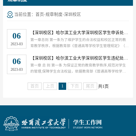
当前位置：
首页
-
规章制度
-
深圳校区
【深圳校区】
哈尔滨工业大学深圳校区学生申诉处理办法
06
第一章总则 第一条为了维护学生的合法权益和校区正常的教
2023-03
育教学秩序，根据教育部《普通高等学校学生管理规定》（教
育部令第41号）和有关法律规章规定，按照《哈尔滨工业大学
学生申诉处理办法》(哈工大学〔2023〕5号)...
【深圳校区】
哈尔滨工业大学深圳校区学生违纪处分办法
06
第一章 总 则 第一条 为保证正常的教育教学秩序,规范对学生
2023-03
的管理,保障学生合法权益，依据教育部《普通高等学校学生
管理规定》(教育部令第41号)等有关法律法规的规定，按照
《哈尔滨工业大学学生违纪处分办法》(哈工大...
首页
上页
1
下页
尾页
共1页