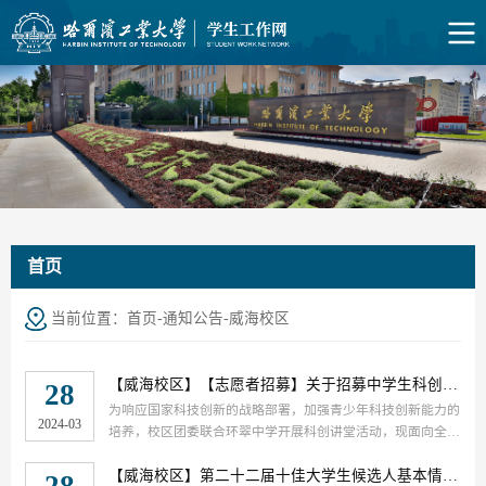
首页
当前位置：
首页
-
通知公告
-
威海校区
【威海校区】
【志愿者招募】关于招募中学生科创讲师志愿者的通知
28
为响应国家科技创新的战略部署，加强青少年科技创新能力的
2024-03
培养，校区团委联合环翠中学开展科创讲堂活动，现面向全体
同学招募志愿者，欢迎感兴趣的团队和个人积极报名参加。
【威海校区】
第二十二届十佳大学生候选人基本情况公示