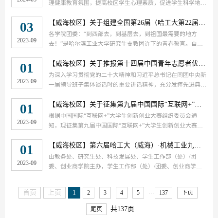
理健康教育氛围，提高校区学生心理素质，促进学生科学地认
识、了解心理健康知识，形成正确的心理健康观念，特开展以
“滋养心灵，启迪人生”为主题的心理健康教育系列活动。
【威海校区】
关于组建全国第26届（哈工大第22届）研究生支教团的通知
03
各学院团委：“到西部去，到基层去，到祖国最需要的地方
2023-09
去！”是哈尔滨工业大学研究生支教团许下的青春誓言。自
2002年组建第一届研究生支教团以来，我校已连续21年选派
532名学生赴山西省浮山县、西藏自治区拉萨市、云南省宁蒗
【威海校区】
关于推报第十四届中国青年志愿者优秀个人奖、组织奖的公示
01
县、四川省南溪区、新疆维吾尔自治区富蕴县、陕西省扶风
为深入学习贯彻党的二十大精神和习近平总书记在同团中央新
2023-09
县、陕西省太白县、广西壮族自治区金秀县、黑龙江省爱辉
一届领导班子集体谈话时的重要讲话精神，充分发挥先进典型
区、黑龙江省鸡东县、河北省青龙县、青海省囊谦县、青海省
示范引领作用，加强对广大青年的政治引领，激励和引导广大
曲麻莱县、甘肃省舟曲县、新疆维...
青年志愿者弘扬志愿精神，为强国建设、民族复兴伟业而奋
【威海校区】
关于征集第九届中国国际“互联网+”大学生创新创业大赛评审专家的通知
01
斗，根据《共青团中央评比表彰管理办法》，共青团中央、中
根据中国国际“互联网+”大学生创新创业大赛组织委员会通
2023-09
国青年志愿者协会决定开展第十四届中国青年志愿者优秀个人
知，现征集第九届中国国际“互联网+”大学生创新创业大赛评
奖、组织奖、项目奖评选表彰活动。2023年8月18日，校区团
审专家，包括教育专家、创业孵化专家、技术专家、企业专
委发布通知，经过个人/...
家、投资专家，评审专家遴选标准请查看附件一，有意向报名
【威海校区】
第六届哈工大（威海）·机械工业九院“校长杯”大学生科技创新大赛中期检查及创意竞赛补报的通知
01
的老师，请在9月4日8:00前，扫描下方二维码登记信息，同时
由教务处、研究生处、科技发展处、学生工作部（处）/团
2023-09
填写附件二（第九届中国国际”互联网+“大赛评审专家推荐汇
委、创业商学院主办，学生工作部（处）/团委、创业商学
总表）发送到邮箱（hittwkc@163.com）。如有疑问，请联系
院、创新创业园承办的第六届哈工大（威海）·机械工业九院
团委周老师，0631-5687...
“校长杯”大学生科技创新大赛于2023年3月29日发布通知，通
...
首页
上页
1
2
3
4
5
137
下页
知发布以来各学院认真宣传组织，各学生团队认真备赛。本届
赛事按照“立项、中期检查、项目初审、决赛答辩”的方式进
共137页
尾页
行。按照“校长杯”大学生科技创新大赛日程安排，9月22日