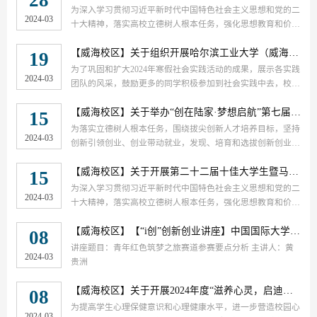
28
为深入学习贯彻习近平新时代中国特色社会主义思想和党的二
2024-03
十大精神，落实高校立德树人根本任务，强化思想教育和价值
引领，培育和选树一批可亲、可敬、可信、可学的优秀青年学
生典型，发挥示范引领作用，引导广大青年学生坚定理想信
【威海校区】
关于组织开展哈尔滨工业大学（威海）2024年寒假社会实践项目结题的通知
19
念、练就过硬本领、勇于创新创造、矢志艰苦奋斗、锤炼高尚
为了巩固和扩大2024年寒假社会实践活动的成果，展示各实践
2024-03
品格，做有理想、有追求、有担当、有作为、有品质、有修养
团队的风采，鼓励更多的同学积极参加到社会实践中去，校区
的大学生，努力成长为又红又专、德才兼备、全面发展的拔尖
团委决定开展2024年寒假社会实践总结验收与评比工作。现将
创新人才。根据《关于开展第二十二届十佳大学生评选活动的
有关验收与评比工作的具体内容通知如下：
【威海校区】
关于举办“创在陆家·梦想启航”第七届哈工大（威海）“校长杯”大学生科技创新大赛的通知
15
通知》和《十佳大学生评选细则》，经过各院系的认真组织和
为落实立德树人根本任务，围绕拔尖创新人才培养目标，坚持
推荐，校区团委严格审核，共推选出22名优秀学生作为第二十
2024-03
创新引领创业、创业带动就业，发现、培育和选拔创新创业人
二届十佳大学生候选人。现将候选人基础素质评价情况公示如
才，激发学生的创新创业意识和热情，提高学生的创新创业能
下：
力和水平，有效搭建我校学生创新创业平台，促进学科交叉协
【威海校区】
关于开展第二十二届十佳大学生暨马祖光奖学金评选活动的通知
15
同创新，培育一批“成规模、跨学科、可持续”的特色创新团
为深入学习贯彻习近平新时代中国特色社会主义思想和党的二
2024-03
队，特举办“创在陆家·梦想启航”第七届哈工大（威海）“校长
十大精神，落实高校立德树人根本任务，强化思想教育和价值
杯”大学生科技创新大赛。
引领，培育和选树一批可亲、可敬、可信、可学的优秀青年学
生典型，发挥示范引领作用，引导广大青年学生坚定理想信
【威海校区】
【“i创”创新创业讲座】中国国际大学生创新大赛专题讲座
08
念、练就过硬本领、勇于创新创造、矢志艰苦奋斗、锤炼高尚
讲座题目：青年红色筑梦之旅赛道参赛要点分析 主讲人：黄
2024-03
品格，做有理想、有追求、有担当、有作为、有品质、有修养
贵洲
的大学生，努力成长为又红又专、德才兼备、全面发展的拔尖
创新人才。根据《中共哈尔滨工业大学（威海）委员会十佳大
【威海校区】
关于开展2024年度“滋养心灵，启迪人生”心理健康主题教育系列活动的通知（一）
08
学生评选办法》（校党发〔2010〕13号），学校决定开展第二
为提高学生心理保健意识和心理健康水平，进一步营造校园心
十二届十佳大学生暨马祖光奖学金评选活动。
2024-03