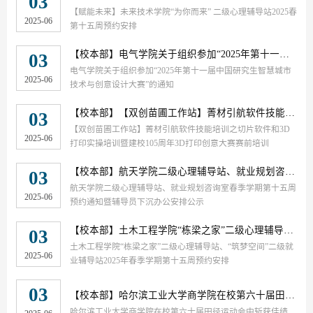
03
【赋能未来】未来技术学院“为你而来” 二级心理辅导站2025春
2025-06
第十五周预约安排
【校本部】
电气学院关于组织参加“2025年第十一届中国研究生智慧城市技术与创意设计大赛”的通知
03
电气学院关于组织参加“2025年第十一届中国研究生智慧城市
2025-06
技术与创意设计大赛”的通知
【校本部】
【双创苗圃工作站】菁材引航软件技能培训之切片软件和3D打印实操培训暨建校105周年3D打印创意大赛赛前培训
03
【双创苗圃工作站】菁材引航软件技能培训之切片软件和3D
2025-06
打印实操培训暨建校105周年3D打印创意大赛赛前培训
【校本部】
航天学院二级心理辅导站、就业规划咨询室春季学期第十五周预约通知暨辅导员下沉办公安排公示
03
航天学院二级心理辅导站、就业规划咨询室春季学期第十五周
2025-06
预约通知暨辅导员下沉办公安排公示
【校本部】
土木工程学院“栋梁之家”二级心理辅导站、“筑梦空间”二级就业辅导站2025年春季学期第十五周预约安排
03
土木工程学院“栋梁之家”二级心理辅导站、“筑梦空间”二级就
2025-06
业辅导站2025年春季学期第十五周预约安排
03
【校本部】
哈尔滨工业大学商学院在校第六十届田径运动会中斩获佳绩
哈尔滨工业大学商学院在校第六十届田径运动会中斩获佳绩