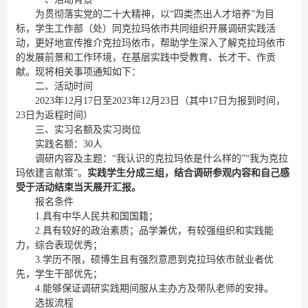
为贯彻落实党的二十大精神，以“四类杰出人才培养”为目
标，学生工作部（处）同克拉玛依市共同组织开展调研实践活
动，更好地宣传推介克拉玛依市，帮助学生深入了解克拉玛依市
的发展前景和工作环境，在基层实践中受教育、长才干、作贡
献。现将相关事项通知如下：
二、活动时间
2023年12月17日至2023年12月23日（其中17日为报到时间，
23日为返程时间）
三、实习名额及实习岗位
实践名额：30人
调研内容及主题：“我认识的克拉玛依是什么样的”“我为克拉
玛依建言献策”。
实践学生分成三组，结合调研参观内容和自己感
受于活动结束当天展开汇报。
报名条件
1.具有中华人民共和国国籍；
2.具有较好的政治素质；品学兼优，有较强组织和实践能
力，综合表现优秀；
3.学历不限，硕博生且有强烈意愿到克拉玛依市就业者优
先，学生干部优先；
4.能够保证调研实践期间服从主办方及带队老师的安排。
选拔流程