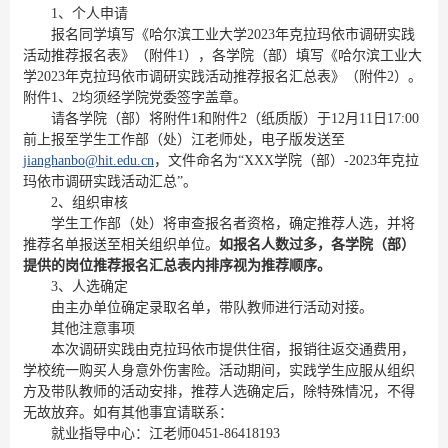
1、个人申请
报名同学填写《哈尔滨工业大学2023年克拉玛依市调研实践
活动推荐报名表》（附件1），各学院（部）填写《哈尔滨工业大
学2023年克拉玛依市调研实践活动推荐报名汇总表》（附件2）。
附件1、2均须经学院党委签字盖章。
请各学院（部）将附件1和附件2（纸质版）于12月11日17:00
前上报至学生工作部（处）江老师处，电子版发送至
jianghanbo
@hit.edu.cn
，文件命名为“XXX学院（部）-2023年克拉
玛依市调研实践活动汇总”。
2、组织审核
学生工作部（处）将审查报名者资格，确定推荐人选，并将
推荐名单报送至相关组织单位。
如报名人数过多，各学院（部）
提供的岗位推荐报名汇总表内排序视为推荐顺序。
3、人选确定
由主办单位确定录取名单，带队教师进行活动对接。
其他注意事项
本次调研实践由克拉玛依市提供住宿，报销往返交通费用，
学校统一购买人身意外伤害险。活动期间，实践学生应服从组织
方及带队教师的活动安排，推荐人选确定后，除特殊情况，不得
无故放弃。如有其他事宜请联系：
就业指导中心：江老师0451-86418193